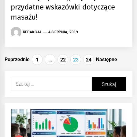
przydatne wskazówki dotyczące
masażu!
REDAKCJA
4 SIERPNIA, 2019
Stronicowanie
Poprzednie
Następne
1
…
22
23
24
wpisów
Szukaj: