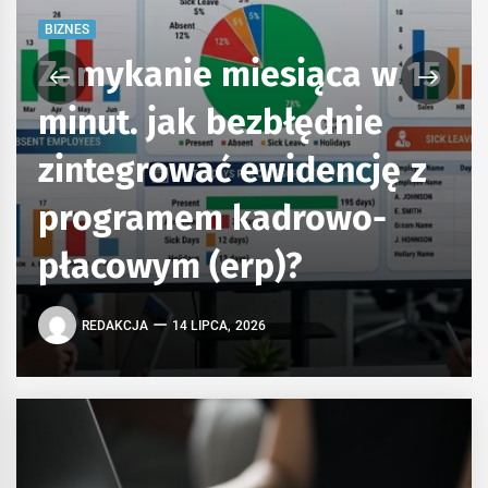
BIZNES
Zamykanie miesiąca w 15
minut. jak bezbłędnie
zintegrować ewidencję z
programem kadrowo-
płacowym (erp)?
REDAKCJA
14 LIPCA, 2026