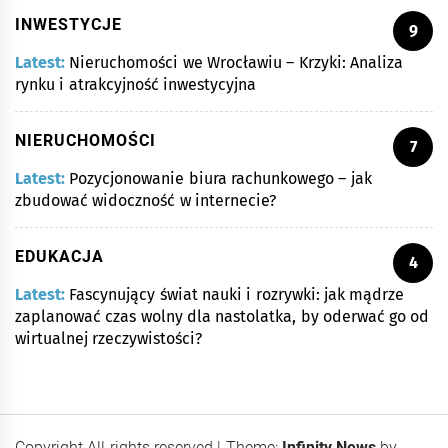
INWESTYCJE
9
Latest:
Nieruchomości we Wrocławiu – Krzyki: Analiza
rynku i atrakcyjność inwestycyjna
NIERUCHOMOŚCI
7
Latest:
Pozycjonowanie biura rachunkowego – jak
zbudować widoczność w internecie?
EDUKACJA
4
Latest:
Fascynujący świat nauki i rozrywki: jak mądrze
zaplanować czas wolny dla nastolatka, by oderwać go od
wirtualnej rzeczywistości?
Copyright All rights reserved
|
Theme:
Infinity News
by