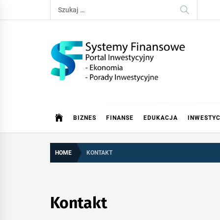
Skip
Szukaj:
to
content
SystemFinansow.pl
BIZNES
FINANSE
EDUKACJA
INWESTY
HOME
KONTAKT
Kontakt