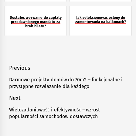
Dostałeś wezwanie do zapłaty
Jak selekcjonować osłony do
przedawnionego mandatu za
zamontowania na balkonach?
brak biletu?
Nawigacja
Previous
wpisu
Darmowe projekty domów do 70m2 – funkcjonalne i
Previous
przystępne rozwiazanie dla każdego
post:
Next
Wielozadaniowość i efektywność – wzrost
Next
popularności samochodów dostawczych
post: