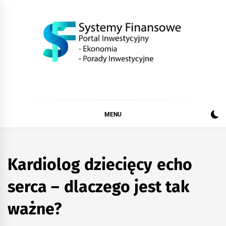
Skip
to
content
SystemFinansow.pl
MENU
Kardiolog dziecięcy echo
serca – dlaczego jest tak
ważne?