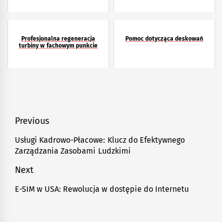
Profesjonalna regeneracja
Pomoc dotycząca deskowań
turbiny w fachowym punkcie
Nawigacja
Previous
wpisu
Usługi Kadrowo-Płacowe: Klucz do Efektywnego
Previous
Zarządzania Zasobami Ludzkimi
post:
Next
E-SIM w USA: Rewolucja w dostępie do Internetu
Next
post: