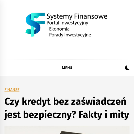
Skip
to
content
SystemFinansow.pl
MENU
FINANSE
Czy kredyt bez zaświadczeń
jest bezpieczny? Fakty i mity