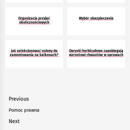
Organizacja przyjęć
Wybór ubezpieczenia
okolicznościowych
Jak selekcjonować osłony do
Opryski herbicydowe zapobiegają
zamontowania na balkonach?
wzrostowi chwastów w uprawach
Nawigacja
Previous
wpisu
Pomoc prawna
Previous
post:
Next