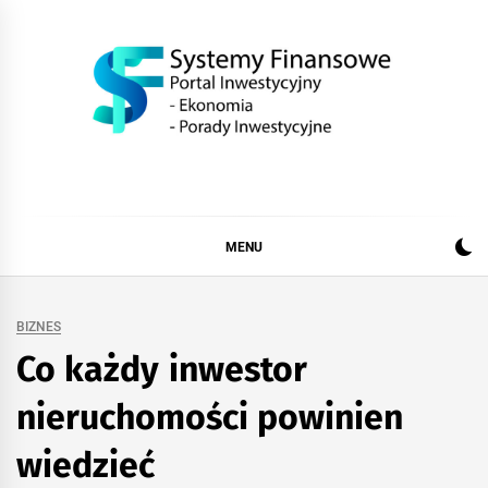
Skip
to
content
SystemFinansow.pl
MENU
BIZNES
Co każdy inwestor
nieruchomości powinien
wiedzieć