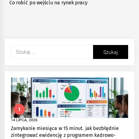
Co robić po wejściu na rynek pracy
Next
post:
Szukaj:
1
14 LIPCA, 2026
Zamykanie miesiąca w 15 minut. jak bezbłędnie
zintegrować ewidencję z programem kadrowo-