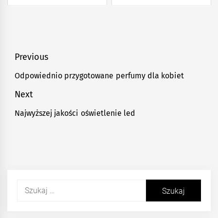
Nawigacja
Previous
wpisu
Odpowiednio przygotowane perfumy dla kobiet
Previous
post:
Next
Najwyższej jakości oświetlenie led
Next
post:
Szukaj: