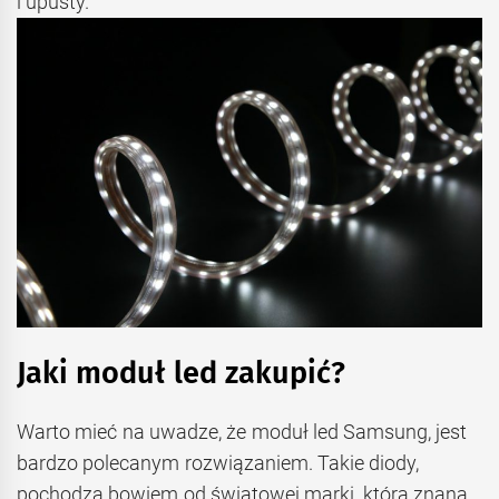
i upusty.
Jaki moduł led zakupić?
Warto mieć na uwadze, że moduł led Samsung, jest
bardzo polecanym rozwiązaniem. Takie diody,
pochodzą bowiem od światowej marki, która znana