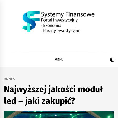
Skip
to
content
SystemFinansow.pl
MENU
BIZNES
Najwyższej jakości moduł
led – jaki zakupić?