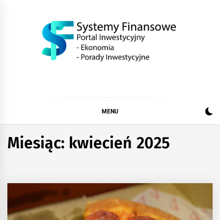
Skip
to
content
SystemFinansow.pl
MENU
Miesiąc:
kwiecień 2025