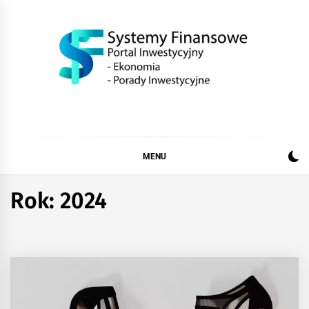
Skip
to
content
SystemFinansow.pl
MENU
Rok:
2024