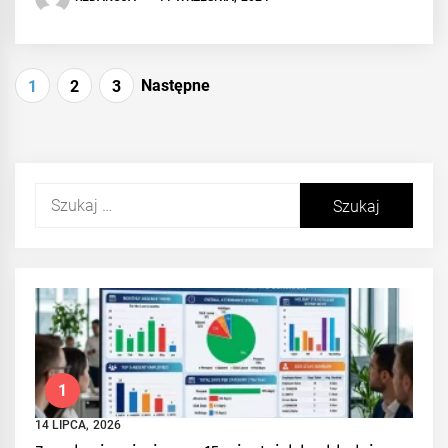
Stronicowanie
Następne
1
2
3
wpisów
Szukaj:
1
14 LIPCA, 2026